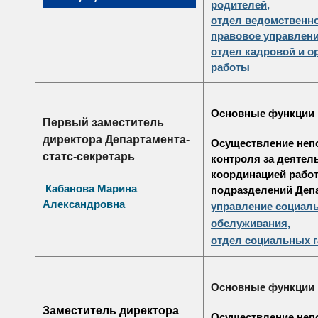
родителей,
отдел ведомственно
правовое управлени
отдел кадровой и о
работы
Основные функции
Первый заместитель
директора Департамента-
Осуществление
неп
статс-секретарь
контроля за деятел
координацией рабо
Кабанова Марина
подразделений Деп
Александровна
управление социал
обслуживания
,
отдел социальных г
Основные функции
Заместитель директора
Осуществление неп