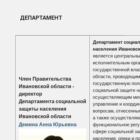
ДЕПАРТАМЕНТ
Департамент социа
населения Ивановс
является центральн
исполнительным орг
государственной вла
области, проводящим
Член Правительства
государственную пол
Ивановской области -
социальной защите н
директор
осуществляющим ме
Департамента социальной
управление и коорди
защиты населения
вопросам, отнесенным
Ивановской области
а также осуществля
Демина Анна Юрьевна
функциональное регу
сфере социальной з
населения, опеки и п