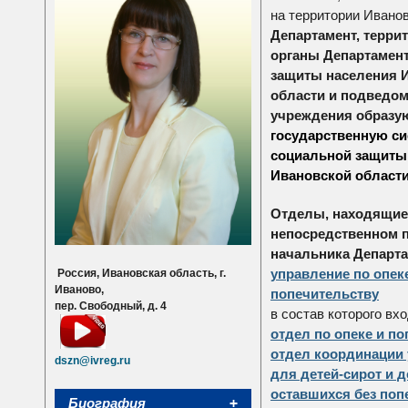
на территории Ивано
Департамент, терр
органы Департамен
защиты населения 
области и подведо
учреждения образу
государственную си
социальной защиты
Ивановской област
Отделы, находящие
непосредственном 
начальника Департа
управление по опек
Россия, Ивановская область, г.
Иваново,
попечительству
пер. Свободный, д. 4
в состав которого вхо
отдел по опеке и по
отдел координации
dszn@ivreg.ru
для детей-сирот и д
оставшихся без поп
Биография