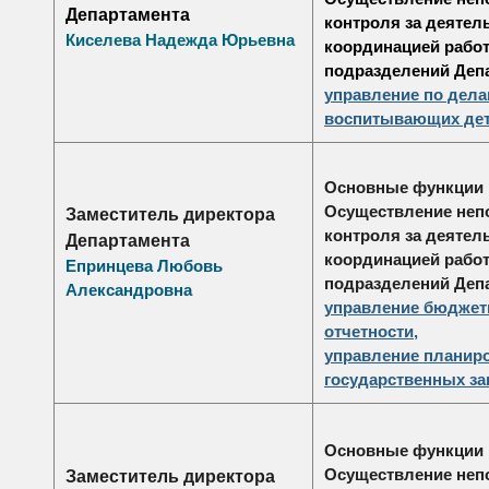
Департамента
контроля за деятел
Киселева Надежда Юрьевна
координацией рабо
подразделений Деп
управление по дела
воспитывающих де
Основные функции
Осуществление неп
Заместитель директора
контроля за деятел
Департамента
координацией рабо
Епринцева Любовь
подразделений Деп
Александровна
управление бюджетн
отчетности
,
управление планир
государственных за
Основные функции
Осуществление неп
Заместитель директора