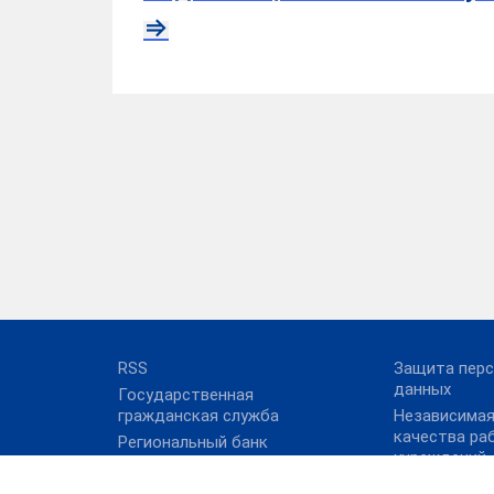
⇒
RSS
Защита пер
данных
Государственная
гражданская служба
Независимая
качества ра
Региональный банк
учреждений
данных о детях-сиротах
социального
и детях, оставшихся без