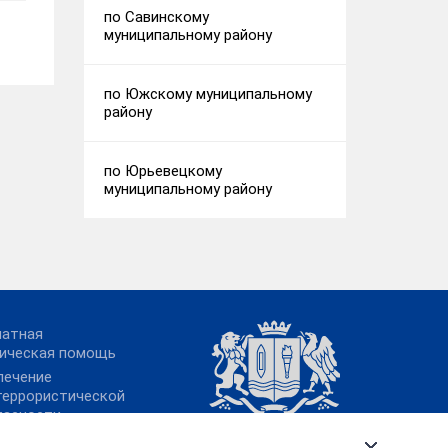
по Савинскому
муниципальному району
по Южскому муниципальному
району
по Юрьевецкому
муниципальному району
латная
ическая помощь
печение
террористической
пасности
ительство