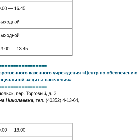
9.00 — 16.45
выходной
выходной
13.00 — 13.45
=================
рственного казенного учреждения «Центр по обеспечению
социальной защиты населения»
=================
льск, пер. Торговый, д. 2
на Николаевна
, тел. (49352) 4-13-64,
9.00 — 18.00