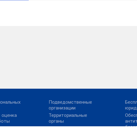
сональных
Подведомственные
Бесп
организации
юрид
 оценка
Территориальные
Обес
боты
органы
анти
безо
Контрольно-надзорная
деятельность
Прав