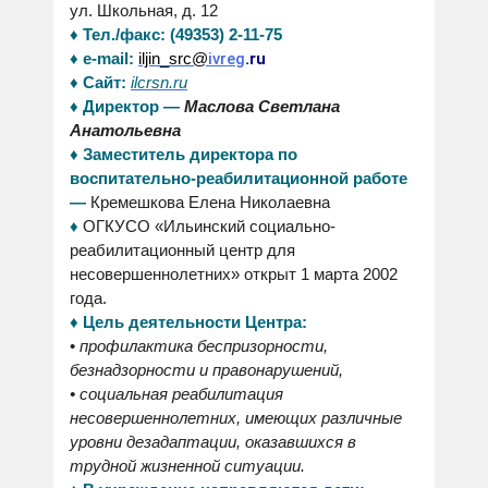
ул. Школьная, д. 12
♦
Тел./факс:
(49353) 2-11-75
ivreg
.ru
♦ e
-mail:
iljin_src@
♦ Сайт:
ilcrsn.ru
♦ Директор —
Маслова Светлана
Анатольевна
♦ Заместитель директора по
воспитательно-реабилитационной работе
—
Кремешкова Елена Николаевна
♦
ОГКУСО «Ильинский социально-
реабилитационный центр для
несовершеннолетних» открыт 1 марта 2002
года.
♦ Цель деятельности Центра:
•
профилактика беспризорности,
безнадзорности и правонарушений,
• социальная реабилитация
несовершеннолетних, имеющих различные
уровни дезадаптации, оказавшихся в
трудной жизненной ситуации.