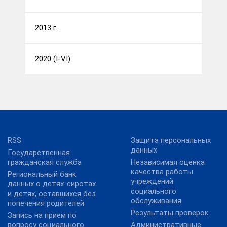
2013 г.
2020 (I-VI)
RSS
Защита персональных
данных
Государственная
гражданская служба
Независимая оценка
качества работы
Региональный банк
учреждений
данных о детях-сиротах
социального
и детях, оставшихся без
обслуживания
попечения родителей
Результаты проверок
Запись на прием по
вопросу социального
Административные