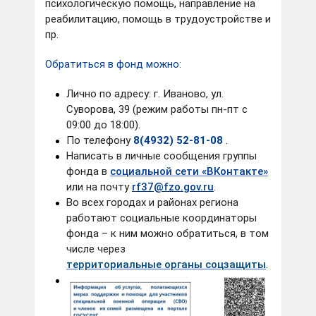
психологическую помощь, направление на
«Государственное и муниципальное управление».
реабилитацию, помощь в трудоустройстве и
пр.
До 2002 года проходила службу в органах
внутренних дел.
Обратиться в фонд можно:
С 2002 года работает в системе социальной защиты
населения Ивановской области: до 2008 года в
Лично по адресу: г. Иваново, ул.
органах социальной защиты населения по городу
Суворова, 39 (режим работы пн-пт с
Иванову, с 2008 года работала в Департаменте
09:00 до 18:00).
социальной защиты населения Ивановской области
По телефону
8(4932) 52-81-08
.
консультантом, заместителем начальника управления
Написать в личные сообщения группы
социальных выплат, компенсаций и субсидий. С 2015
фонда в
социальной сети «ВКонтакте»
года занимала должность заместителя начальника
Департамента социальной защиты населения
или на почту
rf37@fzo.gov.ru
.
Ивановской области.
Во всех городах и районах региона
работают социальные координаторы
С 14 октября 2023 года является Членом
фонда – к ним можно обратиться, в том
Правительства Ивановской области – директором
числе через
Департамента социальной защиты населения
территориальные органы соцзащиты
.
Ивановской области.
Замужем, имеет двух дочерей.