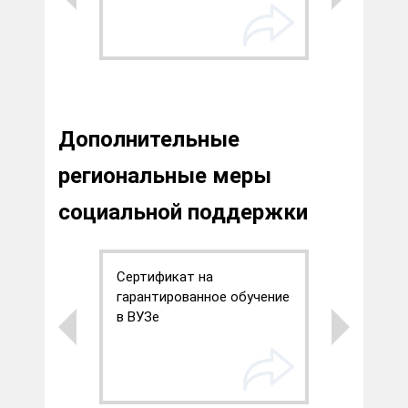
Дополнительные
региональные меры
социальной поддержки
ыплата
Сертификат на
Первооч
гарантированное обучение
зачисле
в ВУЗе
спортив
(секции)