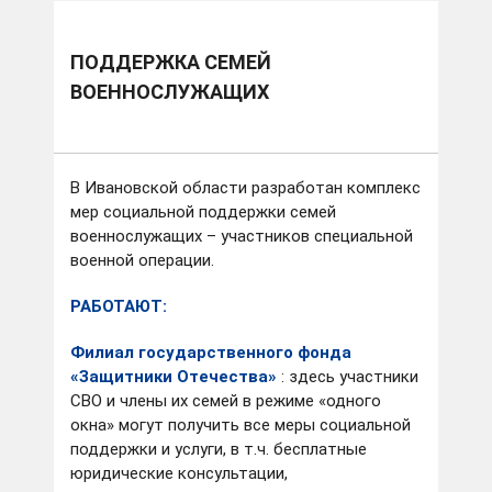
ПОДДЕРЖКА СЕМЕЙ
ВОЕННОСЛУЖАЩИХ
В Ивановской области разработан комплекс
мер социальной поддержки семей
военнослужащих – участников специальной
военной операции.
1
из
1
Скачать фото
РАБОТАЮТ:
Демина Анна Юрьевна родилась 10 февраля 1968
Филиал государственного фонда
года в городе Комсомольске-на-Амуре.
«Защитники Отечества»
: здесь участники
СВО и члены их семей в режиме «одного
В 1990 году окончила Ивановский энергетический
окна» могут получить все меры социальной
институт. В 2016 году завершила обучение
Российской академии народного хозяйства и
поддержки и услуги, в т.ч. бесплатные
государственной службы при Президенте
юридические консультации,
Российской Федерации по специальности