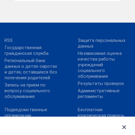
RSS
Защита персональных
данных
Государственная
гражданская служба
Независимая оценка
качества работы
Региональный банк
учреждений
данных о детях-сиротах
социального
и детях, оставшихся без
обслуживания
попечения родителей
Результаты проверок
Запись на прием по
вопросу социального
Административные
обслуживания
регламенты
Подведомственные
Бесплатная
организации
юридическая помощь
Территориальные
Обеспечение
органы
антитеррористической
безопасности