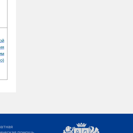
ой
ия
им
о)
латная
ическая помощь