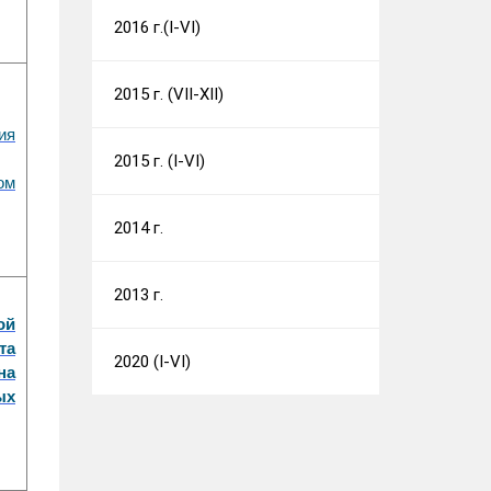
2016 г.(I-VI)
2015 г. (VII-XII)
ия
2015 г. (I-VI)
ом
2014 г.
2013 г.
ой
та
2020 (I-VI)
на
ых