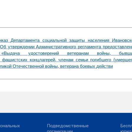
иказ Департамента социальной защиты населения Ивановск
«Об утверждении Административного регламента предоставлен
и «Выдача удостоверений ветеранам войны, бывш
 фашистских концлагерей, членам семьи погибшего (умершег
еликой Отечественной войны, ветерана боевых действи
сональных
Подведомственные
Бесп
организации
юрид