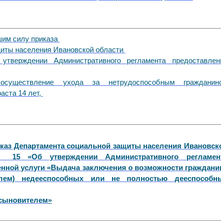
шим силу приказа
щиты населения Ивановской области
тверждении Административного регламента предоставлен
существление ухода за нетрудоспособным гражданин
аста 14 лет,
иказ Департамента социальной защиты населения Ивановск
№ 15 «Об утверждении Административного регламен
енной услуги «Выдача заключения о возможности граждани
елем) недееспособных или не полностью дееспособн
усыновителем
»