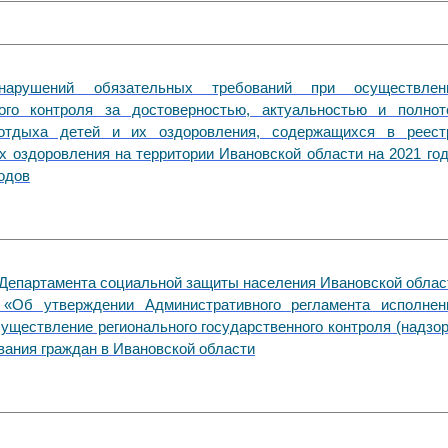
нарушений обязательных требований при осуществлен
ного контроля за достоверностью, актуальностью и полнот
отдыха детей и их оздоровления, содержащихся в реест
х оздоровления на территории Ивановской области на 2021 год
годов
 Департамента социальной защиты населения Ивановской облас
. «Об утверждении Административного регламента исполнен
уществление регионального государственного контроля (надзор
вания граждан в Ивановской области