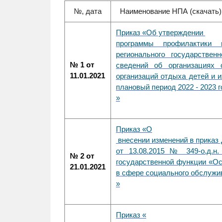
№, дата
Наименование НПА (скачать)
Приказ «О
б утверждении
программы профилактики 
регионального государствен
№ 1 от
сведений об организациях 
11.01.2021
организаций отдыха детей и и
плановый период 2022 - 2023 
»
Приказ «О
внесении изменений в приказ
от 13.08.2015 № 349-о.д.н
№ 2 от
государственной функции «Ос
21.01.2021
в сфере социального обслужи
»
Приказ «