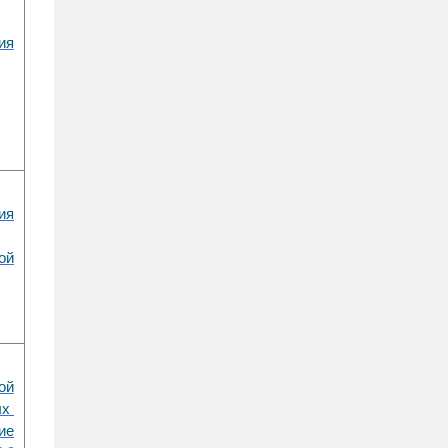
ия
ия
ой
ой
ых
ие