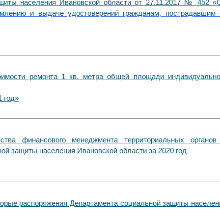
щиты населения Ивановской области от 27.11.2017 № 452 «
рмлению и выдаче удостоверений гражданам, пострадавшим 
оимости ремонта 1 кв. метра общей площади индивидуально
1 год
»
ства финансового менеджмента территориальных органов
ой защиты населения Ивановской области за 2020 год
торые распоряжения Департамента социальной защиты населен