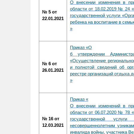
О внесении изменения в пр
области от 18.02.2019 № 24 
№ 5 от
государственной услуги «Орг
22.01.2021
ребенка на воспитание в семь
»
Приказ «
О
б утверждении Администра
«Осуществление региональног
№ 6 от
и полнотой сведений об ор
26.01.2021
реестре организаций отдыха д
»
Приказ «
О внесении изменений в пр
области от 06.07.2020 № 78 
№ 16 от
государственной услуг
12.03.2021
несовершеннолетним узникам
инвалида войны, участника В