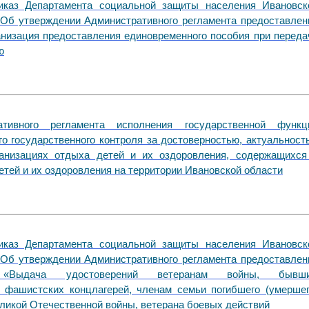
иказ Департамента социальной защиты населения Ивановск
«Об утверждении Административного регламента предоставлен
анизация предоставления единовременного пособия при переда
ю
тивного регламента исполнения государственной функц
о государственного контроля за достоверностью, актуальност
ганизациях отдыха детей и их оздоровления, содержащихся
етей и их оздоровления на территории Ивановской области
иказ Департамента социальной защиты населения Ивановск
«Об утверждении Административного регламента предоставлен
и «Выдача удостоверений ветеранам войны, бывш
 фашистских концлагерей, членам семьи погибшего (умершег
еликой Отечественной войны, ветерана боевых действий