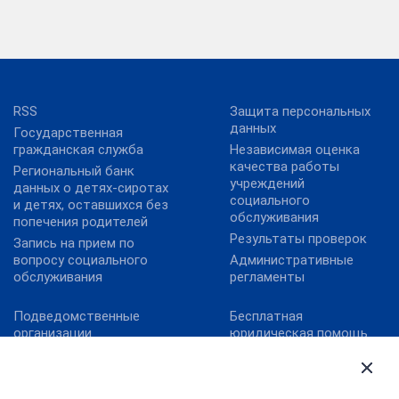
RSS
Защита персональных
данных
Государственная
гражданская служба
Независимая оценка
качества работы
Региональный банк
учреждений
данных о детях-сиротах
социального
и детях, оставшихся без
обслуживания
попечения родителей
Результаты проверок
Запись на прием по
вопросу социального
Административные
обслуживания
регламенты
Подведомственные
Бесплатная
организации
юридическая помощь
Территориальные
Обеспечение
органы
антитеррористической
безопасности
Контрольно-надзорная