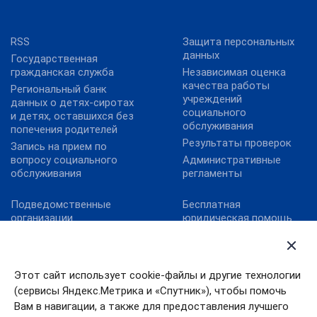
RSS
Защита персональных
данных
Государственная
гражданская служба
Независимая оценка
качества работы
Региональный банк
учреждений
данных о детях-сиротах
социального
и детях, оставшихся без
обслуживания
попечения родителей
Результаты проверок
Запись на прием по
вопросу социального
Административные
обслуживания
регламенты
Подведомственные
Бесплатная
организации
юридическая помощь
Территориальные
Обеспечение
органы
антитеррористической
безопасности
Контрольно-надзорная
Этот сайт использует cookie-файлы и другие технологии
деятельность
Правительство
(сервисы Яндекс.Метрика и «Спутник»), чтобы помочь
Ивановской области
Реализация комплекса
Вам в навигации, а также для предоставления лучшего
мер Фонда по детям с
Противодействие