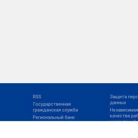
RSS
Защита пер
данных
Государственная
гражданская служба
Независимая
качества ра
Региональный банк
учреждений
данных о детях-сиротах
социального
и детях, оставшихся без
обслуживан
попечения родителей