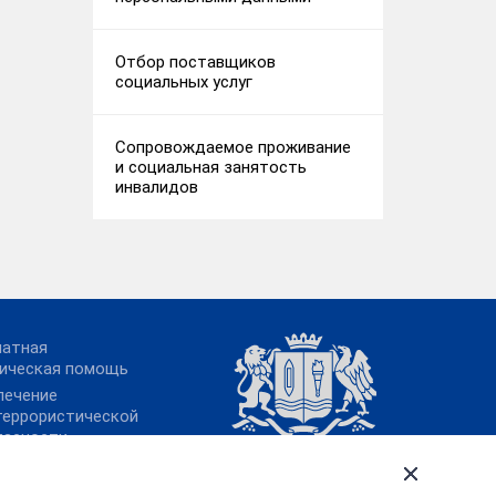
Отбор поставщиков
социальных услуг
Сопровождаемое проживание
и социальная занятость
инвалидов
латная
ическая помощь
печение
террористической
пасности
ительство
овской области