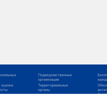
сональных
Подведомственные
Бесп
организации
юрид
 оценка
Территориальные
Обес
боты
органы
анти
безо
Контрольно-надзорная
деятельность
Прав
ия
Иван
Реализация комплекса