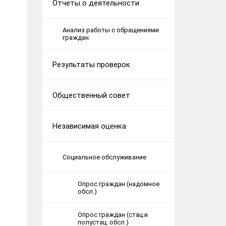
Отчеты о деятельности
Анализ работы с обращениями
граждан
Результаты проверок
Общественный cовет
Независимая оценка
Социальное обслуживание
Опрос граждан (надомное
обсл.)
Опрос граждан (стац.и
полустац. обсл.)