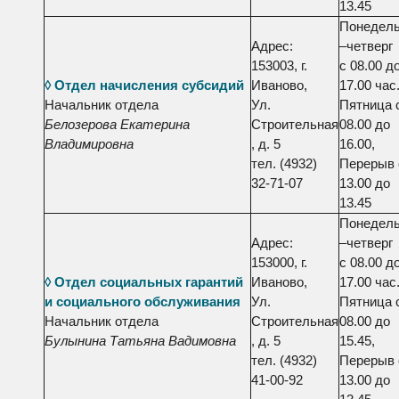
13.45
Понедель
Адрес:
–четверг
153003, г.
с 08.00 д
◊ Отдел начисления субсидий
Иваново,
17.00 час.
Начальник отдела
Ул.
Пятница 
Белозерова Екатерина
Строительная
08.00 до
Владимировна
, д. 5
16.00,
тел. (4932)
Перерыв 
32-71-07
13.00 до
13.45
Понедель
Адрес:
–четверг
153000, г.
с 08.00 д
◊ Отдел социальных гарантий
Иваново,
17.00 час.
и социального обслуживания
Ул.
Пятница 
Начальник отдела
Строительная
08.00 до
Булынина Татьяна Вадимовна
, д. 5
15.45,
тел. (4932)
Перерыв 
41-00-92
13.00 до