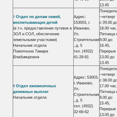
13.45
Понедель
◊
Отдел по делам семей,
Адрес:
–четверг
воспитывающих детей
153003, г.
с 09.00 д
(в т.ч. предоставление путевок в
Иваново,
18.00 час.
ЗОЛ и СОЛ, обеспечение
Ул.
Пятница 
земельными участками)
Строительная
9.00 до
Начальник отдела
, д. 5
16.45,
Поветкина Тамара
тел. (4932)
Перерыв 
Владимировна
41-28-81
13.00 до
13.45
Понедель
–четверг
Адрес: 53003,
с 08.00 д
г. Иваново,
◊ Отдел ежемесячных
17.00 час.
Ул.
денежных выплат
Пятница 
Строительная
Начальник отдела
8.00 до
, д. 5
15.45,
тел. (4932)
Перерыв 
32-66-62
13.00 до