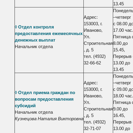
13.45
Понедель
Адрес:
–четверг
153003, г.
с 08.00 д
◊ Отдел контроля
Иваново,
17.00 час.
предоставления ежемесячных
Ул.
Пятница 
денежных выплат
Строительная
8.00 до
Начальник отдела
, д. 5
15.45,
тел. (4932)
Перерыв 
32-66-62
13.00 до
13.45
Понедель
Адрес:
–четверг
153000, г.
с 09.00 д
◊ Отдел приема граждан по
Иваново,
18.00 час.
вопросам предоставления
Ул.
Пятница 
субсидий
Строительная
9.00 до
Начальник отдела
, д. 5
16.45,
Кузнецова Наталия Викторовна
тел. (4932)
Перерыв 
32-71-07
13.00 до