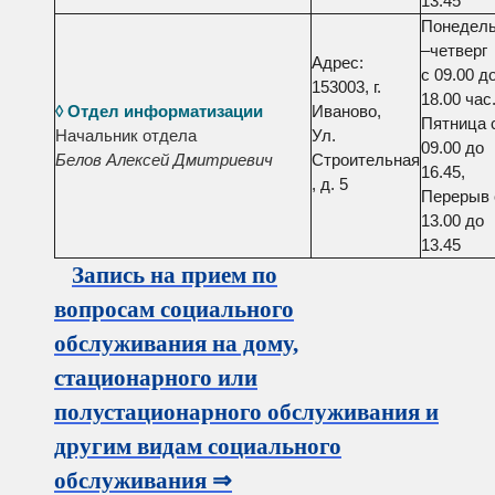
13.45
Понедель
–четверг
Адрес:
с 09.00 д
153003, г.
18.00 час.
◊ Отдел информатизации
Иваново,
Пятница 
Начальник отдела
Ул.
09.00 до
Белов Алексей Дмитриевич
Строительная
16.45,
, д. 5
Перерыв 
13.00 до
13.45
Запись на прием по
вопросам социального
обслуживания на дому,
стационарного или
полустационарного обслуживания и
другим видам социального
обслуживания
⇒