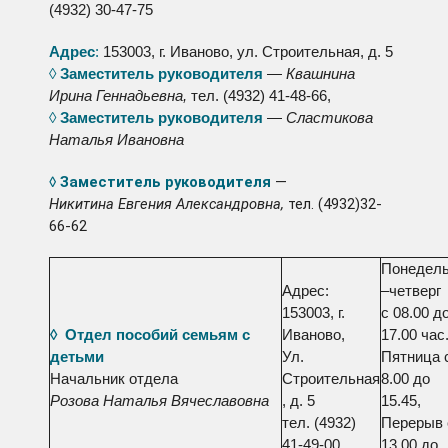
(4932) 30-47-75
Адрес
:
153003, г. Иваново, ул. Строительная, д. 5
◊
Заместитель руководителя
—
Квашнина
Ирина Геннадьевна,
тел. (4932) 41-48-66,
◊
Заместитель руководителя
—
Сластикова
Наталья Ивановна
◊
Заместитель руководителя
—
Никитина Евгения Александровна,
тел. (4932)32-
66-62
Понедель
Адрес:
–четверг
153003, г.
с 08.00 д
◊ Отдел пособий семьям с
Иваново,
17.00 час.
детьми
Ул.
Пятница 
Начальник отдела
Строительная
8.00 до
Розова Наталья Вячеславовна
, д. 5
15.45,
тел. (4932)
Перерыв 
41-49-00
13.00 до