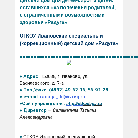
детский дом для детей-сирот и детей,
оставшихся без попечения родителей,
с ограниченными возможностями
здоровья «Радуга»
ОГКОУ Ивановский специальный
(коррекционный) детский дом «Радуга»
==========================================
♦ Адрес:
153038, г. Иваново, ул.
Василевского, д. 7-а.
♦ Тел./факс:
(4932) 49-62-16, 56-92-28
♦ e-mail:
raduga_dd@ivreg.ru
♦Сайт учреждения:
http://
dd
raduga.ru
♦
Директор
—
Саламатина Татьяна
Александровна
♦
ОГКОУ Ивановский специальный