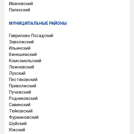
Ивановский
Палехский
МУНИЦИПАЛЬНЫЕ РАЙОНЫ
Гаврилово-Посадский
Заволжский
Ильинский
Кинешемский
Комсомольский
Лежневский
Лухский
Пестяковский
Приволжский
Пучежский
Родниковский
Савинский
Тейковский
Фурмановский
Шуйский
Южский