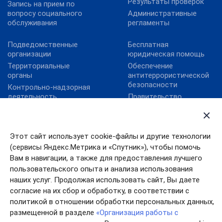
Результаты проверок
Запись на прием по
вопросу социального
Административные
обслуживания
регламенты
Подведомственные
Бесплатная
организации
юридическая помощь
Территориальные
Обеспечение
органы
антитеррористической
безопасности
Контрольно-надзорная
деятельность
Правительство
Ивановской области
Реализация комплекса
мер Фонда по детям с
Противодействие
РАС
коррупции
Этот сайт использует cookie-файлы и другие технологии
(сервисы Яндекс.Метрика и «Спутник»), чтобы помочь
Вам в навигации, а также для предоставления лучшего
пользовательского опыта и анализа использования
наших услуг. Продолжая использовать сайт, Вы даете
согласие на их сбор и обработку, в соответствии с
политикой в отношении обработки персональных данных,
размещенной в разделе
«Организация работы с