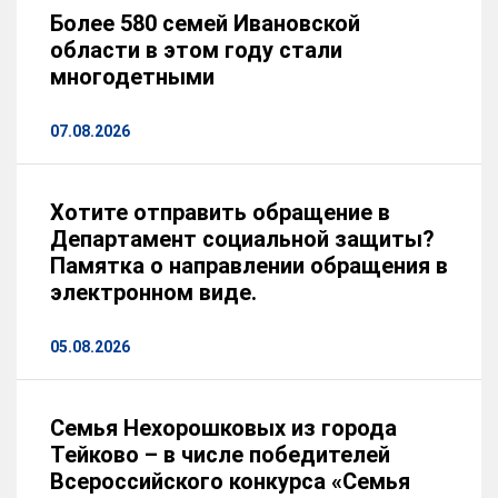
управление».
Более 580 семей Ивановской
области в этом году стали
До 2002 года проходила службу в органах внутренних
многодетными
дел.
С 2002 года работает в системе социальной защиты
07.08.2026
населения Ивановской области: до 2008 года в
органах социальной защиты населения по городу
Иванову, с 2008 года работала в Департаменте
Хотите отправить обращение в
социальной защиты населения Ивановской области
консультантом, заместителем начальника управления
Департамент социальной защиты?
социальных выплат, компенсаций и субсидий. С 2015
Памятка о направлении обращения в
года занимала должность заместителя начальника
электронном виде.
Департамента социальной защиты населения
Ивановской области.
05.08.2026
С 14 октября 2023 года является Членом
Правительства Ивановской области – директором
Департамента социальной защиты населения
Ивановской области.
Семья Нехорошковых из города
Тейково – в числе победителей
Замужем, имеет двух дочерей.
Всероссийского конкурса «Семья