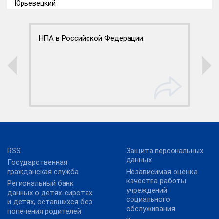
Юрьевецкий
т-
НПА в Российской Федерации
П
ой
RSS
Защита персональных
данных
Государственная
гражданская служба
Независимая оценка
качества работы
Региональный банк
учреждений
данных о детях-сиротах
социального
и детях, оставшихся без
обслуживания
попечения родителей