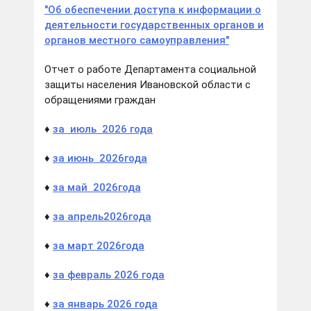
"Об обеспечении доступа к информации о
деятельности государственных органов и
органов местного самоуправления"
Отчет о работе Департамента социальной
защиты населения Ивановской области с
обращениями граждан
♦
за
июль
2026
года
♦
за
июнь
2026
года
♦
за
м
ай
2026
года
♦
за
апрель
2026
года
♦
за март 2026
года
♦
за февраль 2026 года
♦
за январь 2026 года