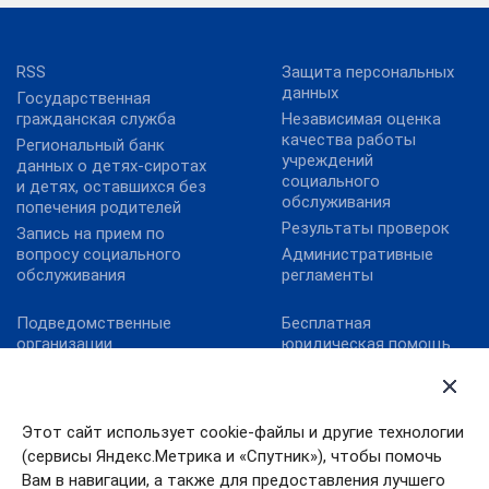
RSS
Защита персональных
данных
Государственная
гражданская служба
Независимая оценка
качества работы
Региональный банк
учреждений
данных о детях-сиротах
социального
и детях, оставшихся без
обслуживания
попечения родителей
Результаты проверок
Запись на прием по
вопросу социального
Административные
обслуживания
регламенты
Подведомственные
Бесплатная
организации
юридическая помощь
Территориальные
Обеспечение
органы
антитеррористической
безопасности
Контрольно-надзорная
Этот сайт использует cookie-файлы и другие технологии
деятельность
Правительство
(сервисы Яндекс.Метрика и «Спутник»), чтобы помочь
Ивановской области
Реализация комплекса
Вам в навигации, а также для предоставления лучшего
мер Фонда по детям с
Противодействие