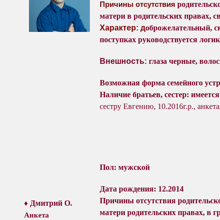
Причины отсутствия
родительск
матери в родительских правах, с
Характер: д
оброжелательный, с
поступках руководствуется логик
Внешность:
глаза черные
, воло
Возможная форма семейного уст
Наличие братьев, сестер: имеется
сестру Евгению, 10.2016г.р., анке
Пол: мужской
Дата рождения: 12.2014
Причины отсутствия
родительск
♦
Дмитрий О.
матери родительских правах, в г
Анкета