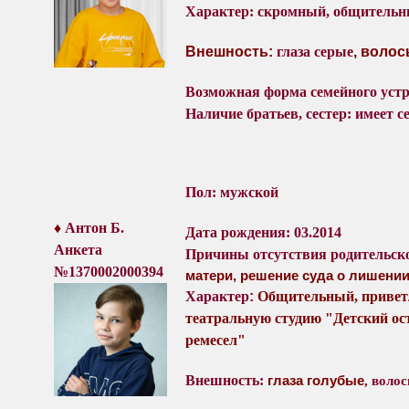
Характер
: скромный, общительн
Внешность:
глаза серые
, воло
Возможная форма семейного уст
Наличие братьев, сестер: имеет се
Пол: мужской
♦
Антон Б
.
Дата рождения: 03.2014
Анкета
Причины отсутствия
родительск
№
1370002000394
матери, решение суда о лишении
Характер
:
Общительный, привет
театральную студию "Детский ос
ремесел"
Внешность:
глаза голубые
, воло