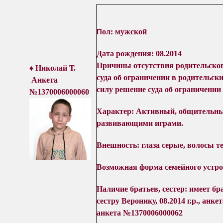
П
ол: мужской
Дата рождения: 08.2014
Причины отсутствия родительског
♦ Николай Т
.
суда об ограничении в родительск
Анкета
силу решение суда об ограничении
№1370006000060
Характер:
Активный, общительны
развивающими играми.
Внешность: глаза серые, волосы т
Возможная форма семейного устр
Наличие братьев, сестер: имеет бра
сестру Веронику, 08.2014 г.р., анке
анкета №1370006000062