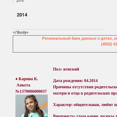
2014
2014
</tbody>
Региональный банк данных о детях, о
(4932) 4
Пол: женский
♦ Карина
К
.
Дата рождения: 04.2014
Анкета
Причины отсутствия родительск
№1370006000037
матери и отца в родительских пр
Характер:
общительная, любит п
Внешность: глаза карие, волосы