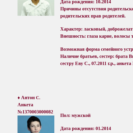
Дата рождения: 10.2014
Причины отсутствия
родительск
родительских прав родителей.
Характер: л
асковый, доброжела
Внешность:
глаза карие
, волосы 
Возможная форма семейного устр
Наличие братьев, сестер:
брата Ви
сестру
Еву С., 07.2011 г.р., анкет
♦ Антон
С.
Анкета
№1370003000082
Пол: мужской
Дата рождения: 01.2014