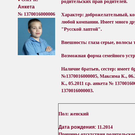
родительских прав родителей.
Анкета
№
1370016000006
Характер: д
оброжелательный, к
любой компании. Имеет много др
"Русской лаптой".
Внешность:
глаза серые
, волосы
Возможная форма семейного устр
Наличие братьев, сестер:
имеет бр
№1370016000005, Максима К., 06.
К., 05.2011 г.р. анкета № 13700160
1370016000003.
Пол:
женский
Дата рождения:
11.2014
Причины отсутствия
родительско