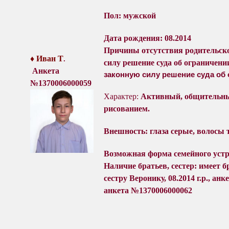
Пол: мужской
Дата рождения: 08.2014
Причины отсутствия родительско
♦ Иван Т
.
силу
решение суда об ограничени
Анкета
законную силу решение суда об 
№1370006000059
Характер:
Активный, общительный
рисованием.
Внешность: глаза серые, волосы
Возможная форма семейного уст
Наличие братьев, сестер: имеет б
сестру Веронику, 08.2014 г.р., анк
анкета №1370006000062