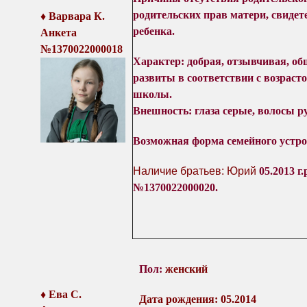
родительских прав матери
, свиде
♦
Варвара
К
.
ребенка.
Анкета
№
1370022000018
Характер
: д
обрая, отзывчивая, о
развиты в соответствии с возраст
школы.
Внешность:
глаза серы
е
, волосы
р
Возможная форма семейного устро
Наличие братьев: Юрий
05.2013 г
№1370022000020.
Пол:
женский
♦
Ева С.
Дата рождения:
05.2014