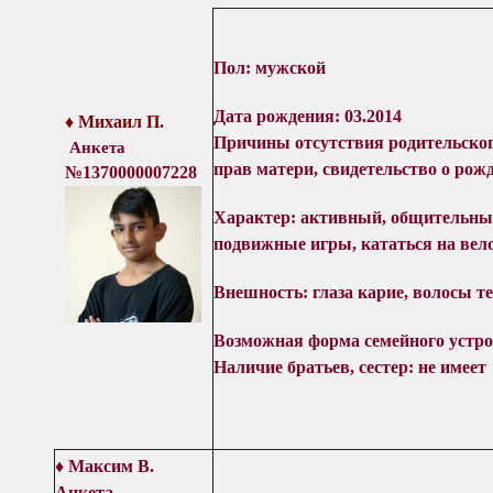
Пол: мужской
Дата рождения: 03.2014
♦
Михаил П
.
Причины отсутствия родительског
Анкета
прав матери, с
видетельство о рожд
№137000000
7228
Характер: а
ктивный, общительный
подвижные игры, кататься на вело
Внешность: глаза карие, волосы т
Возможная форма семейного устро
Наличие братьев, сестер: не имеет
♦ Максим В.
Анкета