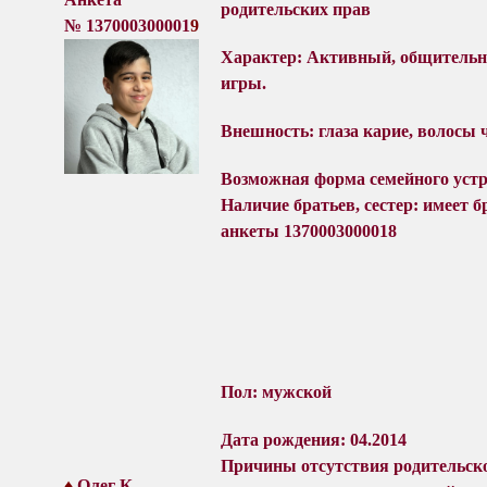
родительских прав
№
137000300001
9
Характер
:
Активный, общительн
игры.
Внешность:
глаза карие
, волосы 
Возможная форма семейного уст
Наличие братьев, сестер: имеет бр
анкеты
1370003000018
П
ол: мужской
Дата рождения: 04.2014
Причины отсутствия родительск
♦
Олег К.