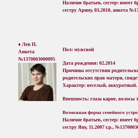
Наличие братьев, сестер: имеет бр
сестру Арину, 03.2010,
анкета №
1
♦
Лев
П.
Пол: мужской
Анкета
№
1370003000095
Дата рождения: 02.2014
Причины отсутствия
родительск
родительских прав матери, свиде
Характер
: в
еселый, аккуратный.
Внешность:
глаза карие
, волосы 
Возможная форма семейного устро
Наличие братьев, сестер: имеет бр
сестру Яну, 11.2007 г.р.,
№1370003