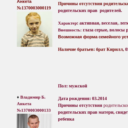
Анкета
Причины отсутствия
родительск
№
1370003000119
родительских прав родителей
.
: активная, веселая, лег
Характер
е
глаза серы
, волосы
Внешность:
Возможная форма семейного уст
Наличие братьев: брат Кирилл,
0
Пол: мужской
.
♦
Владимир Б
Дата рождения: 03.2014
Анкета
Причины отсутствия
родительско
№
1370003000133
родительских прав матери, свиде
ребенка