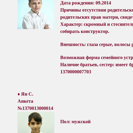
Дата рождения: 09.2014
Причины отсутствия родительско
родительских прав матери,
свиде
Характер: с
кромный и стеснител
собирать конструктор.
Внешность: глаза серые, волосы 
Возможная форма семейного устр
Наличие братьев, сестер: имеет бр
1370000007703
♦
Ян С.
Анкета
№1370013000014
Пол: мужской