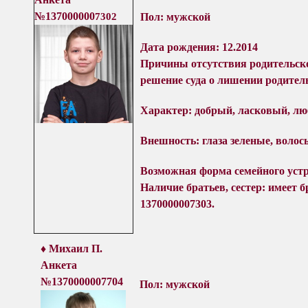
№137000000
7302
Пол: мужской
Дата рождения: 12.2014
Причины отсутствия родительско
решение суда о лишении родитель
Характер: д
обрый, ласковый, лю
Внешность: глаза зеленые, волос
Возможная форма семейного устр
Наличие братьев, сестер: имеет бр
1370000007303.
♦
Михаил
П.
Анкета
№137000000
7704
Пол: мужской