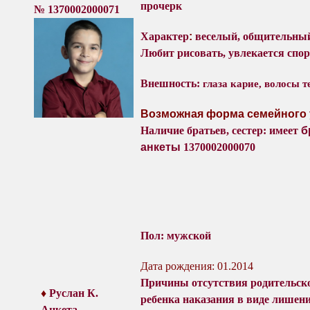
прочерк
№
1370002000071
Характер
:
веселый, общительный
Любит рисовать, увлекается спор
Внешность:
глаза карие
, волосы 
Возможная форма семейного 
Наличие братьев, сестер: имеет
б
анкеты
1370002000070
Пол: мужской
Дата рождения: 01.2014
Причины отсутствия
родительско
♦
Руслан К.
ребенка наказания в виде лишени
Анкета