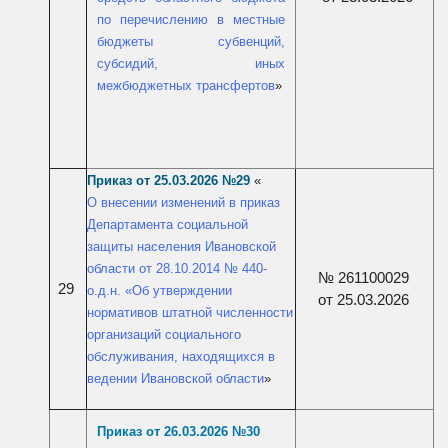
по перечислению в местные
бюджеты субвенций,
субсидий, иных
межбюджетных трансфертов
»
П
риказ от 25
.03.2026 №
29
«
О внесении изменений в приказ
Департамента социальной
защиты населения Ивановской
области от 28.10.2014 № 440-
№ 261100029
29
о.д.н. «Об утверждении
от 25.03.2026
нормативов штатной численности
организаций социального
обслуживания, находящихся в
ведении Ивановской области
»
П
риказ от 26.03
.2026
№30