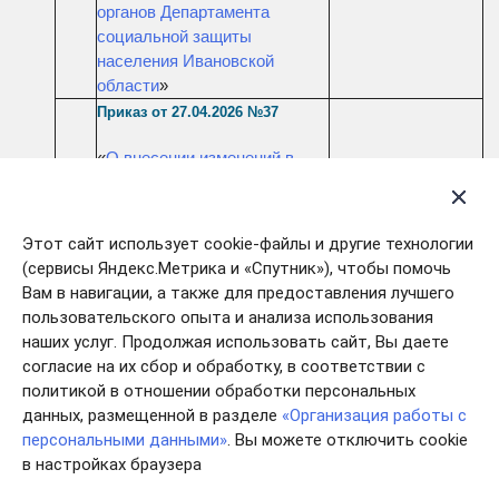
органов Департамента
социальной защиты
населения Ивановской
области
»
Приказ от 27.04
.2026 №37
«
О внесении изменений в
№ 261100037
некоторые приказы
37
от 27.04.2026
Департамента социальной
защиты населения
Этот сайт использует cookie-файлы и другие технологии
Ивановской области
»
(сервисы Яндекс.Метрика и «Спутник»), чтобы помочь
Вам в навигации, а также для предоставления лучшего
Приказ от 05.05.2026 №38
пользовательского опыта и анализа использования
«
О внесении изменений в приказ
наших услуг. Продолжая использовать сайт, Вы даете
Департамента социальной
согласие на их сбор и обработку, в соответствии с
защиты населения Ивановской
политикой в отношении обработки персональных
38
№ 261100038
области от 28.10.2014 № 440-
данных, размещенной в разделе
«Организация работы с
от 05.05.2026
о.д.н. «Об утверждении
персональными данными»
. Вы можете отключить cookie
нормативов штатной численности
в настройках браузера
организаций социального