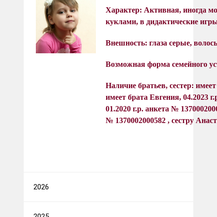
Характер:
Активная, иногда мо
куклами, в дидактические игры
Внешность: глаза серые, воло
Возможная форма семейного ус
Наличие братьев, сестер:
имеет
имеет брата Евгения, 04.2023 г
01.2020 г.р. анкета № 137000200
№ 1370002000582 , сестру Анаст
2026
2025