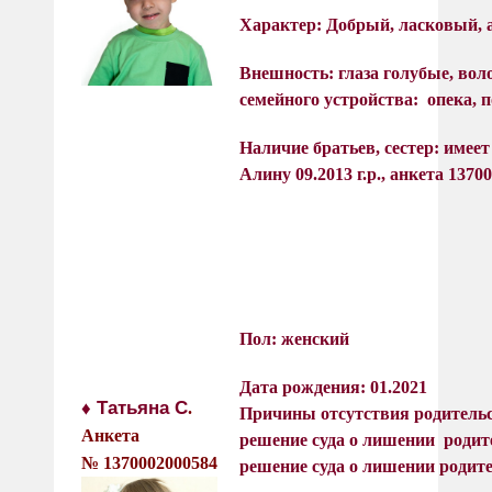
Характер: Д
обрый, ласковый, 
Внешность: глаза голубые, в
семейного устройства
: опека, 
Наличие братьев, сестер: имеет 
Алину 09.2013 г.р., анкета 1370
Пол: женский
Дата рождения: 01.2021
♦ Татьяна С
.
Причины отсутствия родительс
Анкета
решение суда о лишении родит
№
1370002000584
решение суда о лишении родите