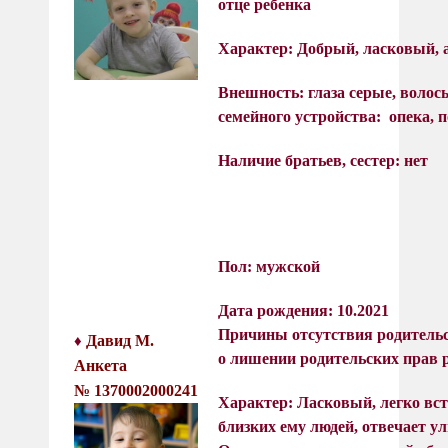
отце ребенка
Характер: Д
обрый, ласковый, 
Внешность: глаза серые, вол
семейного устройства
: опека, 
Наличие братьев, сестер: нет
Пол: мужской
Дата рождения: 10.2021
Причины отсутствия родительс
Давид М.
♦
о лишении родительских прав 
Анкета
№
137
0
002000241
Характер:
Ласковый, легко вст
близких ему людей, отвечает ул