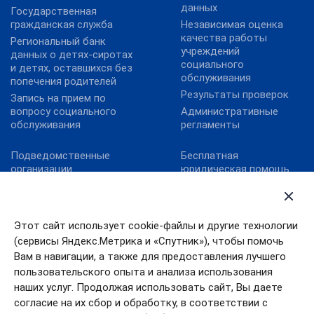
данных
Государственная
гражданская служба
Независимая оценка
качества работы
Региональный банк
учреждений
данных о детях-сиротах
социального
и детях, оставшихся без
обслуживания
попечения родителей
Результаты проверок
Запись на прием по
вопросу социального
Административные
обслуживания
регламенты
Подведомственные
Бесплатная
организации
юридическая помощь
Территориальные
Обеспечение
органы
антитеррористической
безопасности
Контрольно-надзорная
Этот сайт использует cookie-файлы и другие технологии
деятельность
Правительство
(сервисы Яндекс.Метрика и «Спутник»), чтобы помочь
Ивановской области
Реализация комплекса
Вам в навигации, а также для предоставления лучшего
мер Фонда по детям с
Противодействие
пользовательского опыта и анализа использования
РАС
коррупции
наших услуг. Продолжая использовать сайт, Вы даете
согласие на их сбор и обработку, в соответствии с